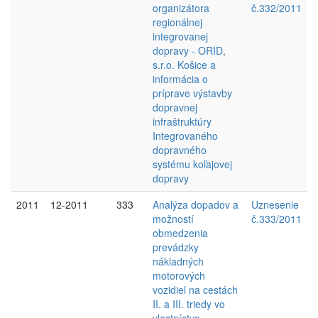
organizátora
č.332/2011
regionálnej
integrovanej
dopravy - ORID,
s.r.o. Košice a
informácia o
príprave výstavby
dopravnej
infraštruktúry
Integrovaného
dopravného
systému koľajovej
dopravy
2011
12-2011
333
Analýza dopadov a
Uznesenie
možností
č.333/2011
obmedzenia
prevádzky
nákladných
motorových
vozidiel na cestách
II. a III. triedy vo