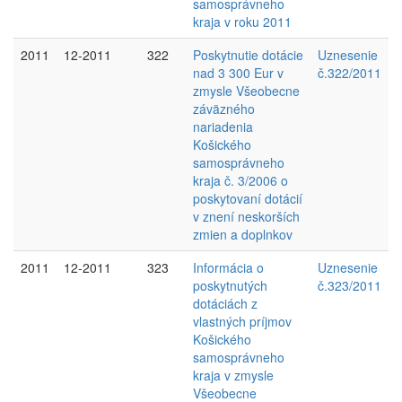
samosprávneho
kraja v roku 2011
2011
12-2011
322
Poskytnutie dotácie
Uznesenie
nad 3 300 Eur v
č.322/2011
zmysle Všeobecne
záväzného
nariadenia
Košického
samosprávneho
kraja č. 3/2006 o
poskytovaní dotácií
v znení neskorších
zmien a doplnkov
2011
12-2011
323
Informácia o
Uznesenie
poskytnutých
č.323/2011
dotáciách z
vlastných príjmov
Košického
samosprávneho
kraja v zmysle
Všeobecne