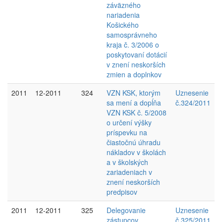
záväzného
nariadenia
Košického
samosprávneho
kraja č. 3/2006 o
poskytovaní dotácií
v znení neskorších
zmien a doplnkov
2011
12-2011
324
VZN KSK, ktorým
Uznesenie
sa mení a dopĺňa
č.324/2011
VZN KSK č. 5/2008
o určení výšky
príspevku na
čiastočnú úhradu
nákladov v školách
a v školských
zariadeniach v
znení neskorších
predpisov
2011
12-2011
325
Delegovanie
Uznesenie
zástupcov
č.325/2011