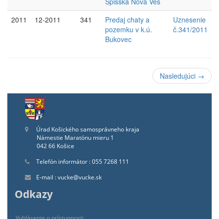
Spišská Nová Ves
2011
12-2011
341
Predaj chaty a
Uznesenie
pozemku v k.ú.
č.341/2011
Bukovec
Nasledujúci →
Úrad Košického samosprávneho kraja
Námestie Maratónu mieru 1
042 66 Košice
Telefón informátor : 055 7268 111
E-mail : vucke@vucke.sk
Odkazy
Vyhlásenie o prístupnosti