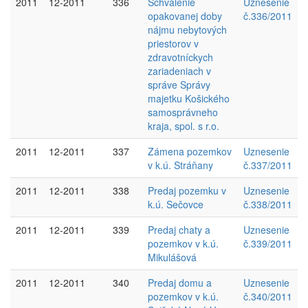
2011
12-2011
336
Schválenie
Uznesenie
opakovanej doby
č.336/2011
nájmu nebytových
priestorov v
zdravotníckych
zariadeniach v
správe Správy
majetku Košického
samosprávneho
kraja, spol. s r.o.
2011
12-2011
337
Zámena pozemkov
Uznesenie
v k.ú. Stráňany
č.337/2011
2011
12-2011
338
Predaj pozemku v
Uznesenie
k.ú. Sečovce
č.338/2011
2011
12-2011
339
Predaj chaty a
Uznesenie
pozemkov v k.ú.
č.339/2011
Mikulášová
2011
12-2011
340
Predaj domu a
Uznesenie
pozemkov v k.ú.
č.340/2011