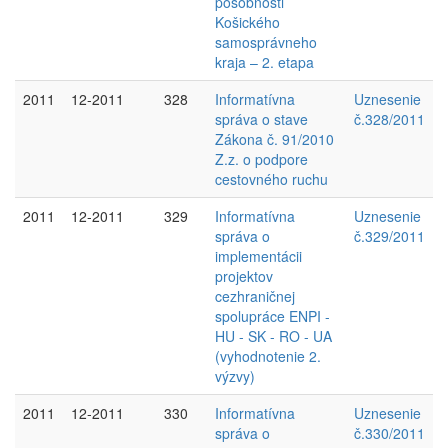
pôsobnosti
Košického
samosprávneho
kraja – 2. etapa
2011
12-2011
328
Informatívna
Uznesenie
správa o stave
č.328/2011
Zákona č. 91/2010
Z.z. o podpore
cestovného ruchu
2011
12-2011
329
Informatívna
Uznesenie
správa o
č.329/2011
implementácii
projektov
cezhraničnej
spolupráce ENPI -
HU - SK - RO - UA
(vyhodnotenie 2.
výzvy)
2011
12-2011
330
Informatívna
Uznesenie
správa o
č.330/2011