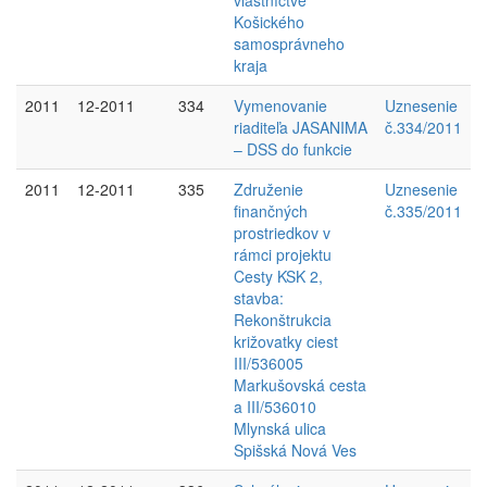
vlastníctve
Košického
samosprávneho
kraja
2011
12-2011
334
Vymenovanie
Uznesenie
riaditeľa JASANIMA
č.334/2011
– DSS do funkcie
2011
12-2011
335
Združenie
Uznesenie
finančných
č.335/2011
prostriedkov v
rámci projektu
Cesty KSK 2,
stavba:
Rekonštrukcia
križovatky ciest
III/536005
Markušovská cesta
a III/536010
Mlynská ulica
Spišská Nová Ves