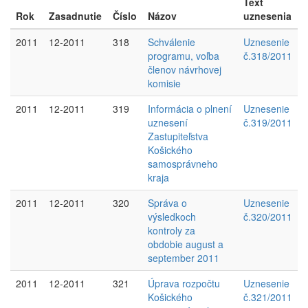
Text
Rok
Zasadnutie
Číslo
Názov
uznesenia
2011
12-2011
318
Schválenie
Uznesenie
programu, voľba
č.318/2011
členov návrhovej
komisie
2011
12-2011
319
Informácia o plnení
Uznesenie
uznesení
č.319/2011
Zastupiteľstva
Košického
samosprávneho
kraja
2011
12-2011
320
Správa o
Uznesenie
výsledkoch
č.320/2011
kontroly za
obdobie august a
september 2011
2011
12-2011
321
Úprava rozpočtu
Uznesenie
Košického
č.321/2011