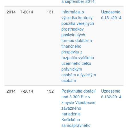
a september 2014
2014
7-2014
131
Informácia o
Uznesenie
výsledku kontroly
č.131/2014
použitia verejných
prostriedkov
poskytnutých
formou dotácie a
finančného
príspevku z
rozpočtu vyššieho
územného celku
právnickým
osobám a fyzickým
osobám
2014
7-2014
132
Poskytnutie dotácií
Uznesenie
nad 3 300 Eur v
č.132/2014
zmysle Všeobecne
záväzného
nariadenia
Košického
samosprávneho