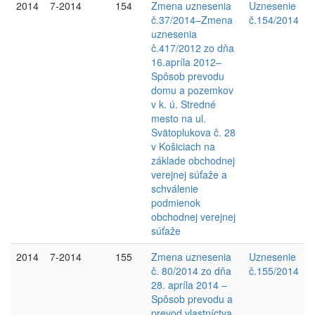
2014
7-2014
154
Zmena uznesenia
Uznesenie
č.37/2014–Zmena
č.154/2014
uznesenia
č.417/2012 zo dňa
16.apríla 2012–
Spôsob prevodu
domu a pozemkov
v k. ú. Stredné
mesto na ul.
Svätoplukova č. 28
v Košiciach na
základe obchodnej
verejnej súťaže a
schválenie
podmienok
obchodnej verejnej
súťaže
2014
7-2014
155
Zmena uznesenia
Uznesenie
č. 80/2014 zo dňa
č.155/2014
28. apríla 2014 –
Spôsob prevodu a
prevod vlastníctva