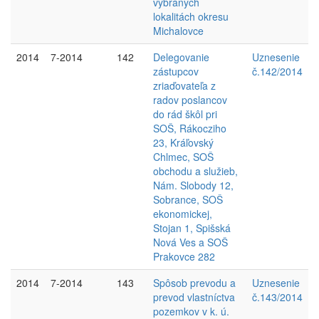
vybraných
lokalitách okresu
Michalovce
2014
7-2014
142
Delegovanie
Uznesenie
zástupcov
č.142/2014
zriaďovateľa z
radov poslancov
do rád škôl pri
SOŠ, Rákocziho
23, Kráľovský
Chlmec, SOŠ
obchodu a služieb,
Nám. Slobody 12,
Sobrance, SOŠ
ekonomickej,
Stojan 1, Spišská
Nová Ves a SOŠ
Prakovce 282
2014
7-2014
143
Spôsob prevodu a
Uznesenie
prevod vlastníctva
č.143/2014
pozemkov v k. ú.