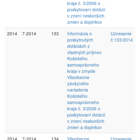
kraja č. 3/2006 o
poskytovaní dotácií
v znení neskorších
zmien a doplnkov
2014
7-2014
133
Informácia o
Uznesenie
poskytnutých
č.133/2014
dotáciách z
vlastných príjmov
Košického
samosprávneho
kraja v zmysle
Všeobecne
záväzného
nariadenia
Košického
samosprávneho
kraja č. 3/2006 o
poskytovaní dotácií
v znení neskorších
zmien a doplnkov
2014
7-2014
134
Všeobecne
Uznesenie