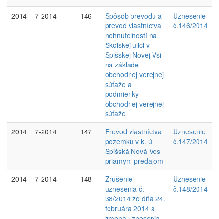
2014
7-2014
146
Spôsob prevodu a
Uznesenie
prevod vlastníctva
č.146/2014
nehnuteľností na
Školskej ulici v
Spišskej Novej Vsi
na základe
obchodnej verejnej
súťaže a
podmienky
obchodnej verejnej
súťaže
2014
7-2014
147
Prevod vlastníctva
Uznesenie
pozemku v k. ú.
č.147/2014
Spišská Nová Ves
priamym predajom
2014
7-2014
148
Zrušenie
Uznesenie
uznesenia č.
č.148/2014
38/2014 zo dňa 24.
februára 2014 a
zmena uznesenia