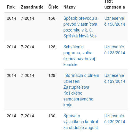
Text
Rok
Zasadnutie
Číslo
Názov
uznesenia
2014
7-2014
156
Spôsob prevodu a
Uznesenie
prevod vlastníctva
č.156/2014
pozemku v k. ú.
Spišská Nová Ves
2014
7-2014
128
Schválenie
Uznesenie
pogramu, voľba
č.128/2014
členov návrhovej
komisie
2014
7-2014
129
Informácia o plnení
Uznesenie
uznesení
č.129/2014
Zastupiteľstva
Košického
samosprávneho
kraja
2014
7-2014
130
Správa o
Uznesenie
výsledkoch kontrol
č.130/2014
za obdobie august