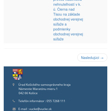
nehnuteľností v k.
ú. Čierna nad
Tisou na základe
obchodnej verejnej
súťaže a
podmienky
obchodnej verejnej
súťaže
Nasledujúci →
Úrad Košického samosprávneho kraja
Námestie Maratónu mieru 1
042 66 Košice
Telefón informátor : 055 7268 111
E-mail : vucke@vucke.sk