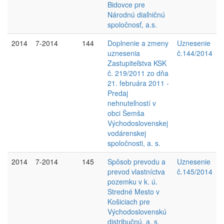
Bidovce pre
Národnú diaľničnú
spoločnosť, a.s.
2014
7-2014
144
Doplnenie a zmeny
Uznesenie
uznesenia
č.144/2014
Zastupiteľstva KSK
č. 219/2011 zo dňa
21. februára 2011 -
Predaj
nehnuteľností v
obci Šemša
Východoslovenskej
vodárenskej
spoločnosti, a. s.
2014
7-2014
145
Spôsob prevodu a
Uznesenie
prevod vlastníctva
č.145/2014
pozemku v k. ú.
Stredné Mesto v
Košiciach pre
Východoslovenskú
distribučnú, a. s.