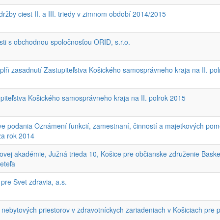
ržby ciest II. a III. triedy v zimnom období 2014/2015
sti s obchodnou spoločnosťou ORID, s.r.o.
ň zasadnutí Zastupiteľstva Košického samosprávneho kraja na II. pol
upiteľstva Košického samosprávneho kraja na II. polrok 2015
ave podania Oznámení funkcií, zamestnaní, činností a majetkových po
za rok 2014
ovej akadémie, Južná trieda 10, Košice pre občianske združenie Baske
eteľa
pre Svet zdravia, a.s.
nebytových priestorov v zdravotníckych zariadeniach v Košiciach pre po