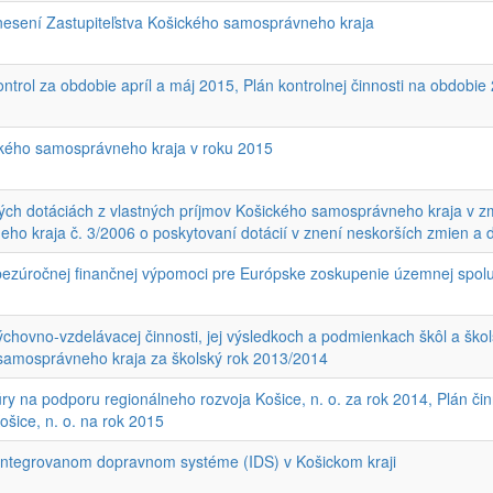
znesení Zastupiteľstva Košického samosprávneho kraja
ntrol za obdobie apríl a máj 2015, Plán kontrolnej činnosti na obdobie
kého samosprávneho kraja v roku 2015
tých dotáciách z vlastných príjmov Košického samosprávneho kraja v
ho kraja č. 3/2006 o poskytovaní dotácií v znení neskorších zmien a 
 bezúročnej finančnej výpomoci pre Európske zoskupenie územnej spol
chovno-vzdelávacej činnosti, jej výsledkoch a podmienkach škôl a škol
samosprávneho kraja za školský rok 2013/2014
y na podporu regionálneho rozvoja Košice, n. o. za rok 2014, Plán či
ošice, n. o. na rok 2015
 integrovanom dopravnom systéme (IDS) v Košickom kraji