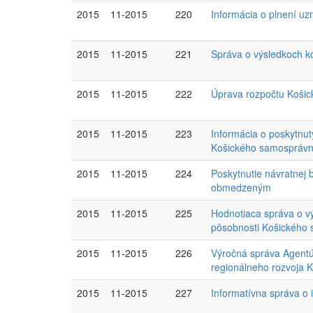
2015
11-2015
220
Informácia o plnení u
2015
11-2015
221
Správa o výsledkoch ko
2015
11-2015
222
Úprava rozpočtu Košic
2015
11-2015
223
Informácia o poskytnu
Košického samosprávne
2015
11-2015
224
Poskytnutie návratnej
obmedzeným
2015
11-2015
225
Hodnotiaca správa o vý
pôsobnosti Košického 
2015
11-2015
226
Výročná správa Agentúr
regionálneho rozvoja K
2015
11-2015
227
Informatívna správa o