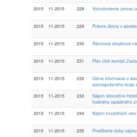
2015
11-2015
228
Vyhodnotenie zimnej úd
2015
11-2015
229
Právne úkony v súvislo
2015
11-2015
230
Rámcová obsahová nápl
2015
11-2015
231
Plán úloh komisií Zast
2015
11-2015
232
Ústna informácia o st
samosprávneho kraja 
2015
11-2015
233
Nájom telocvične Hotel
hodného osobitného zr
2015
11-2015
234
Nájom hnuteľných vecí 
2015
11-2015
235
Predĺženie doby nájmu 