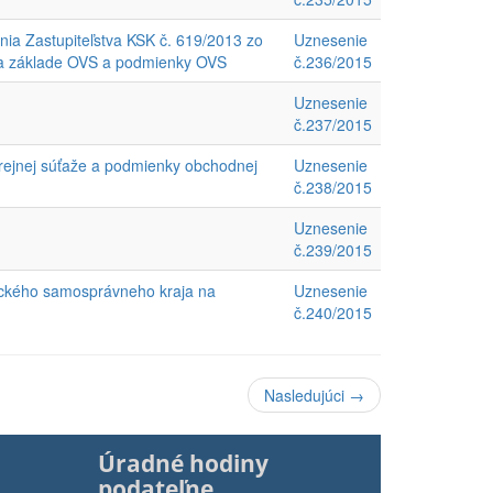
ia Zastupiteľstva KSK č. 619/2013 zo
Uznesenie
 na základe OVS a podmienky OVS
č.236/2015
Uznesenie
č.237/2015
erejnej súťaže a podmienky obchodnej
Uznesenie
č.238/2015
Uznesenie
č.239/2015
šického samosprávneho kraja na
Uznesenie
č.240/2015
Nasledujúci →
Úradné hodiny
podateľne