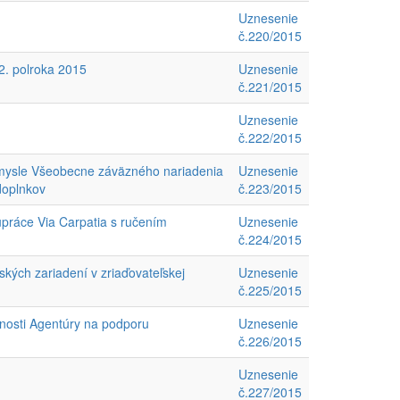
Uznesenie
č.220/2015
 2. polroka 2015
Uznesenie
č.221/2015
Uznesenie
č.222/2015
 zmysle Všeobecne záväzného nariadenia
Uznesenie
doplnkov
č.223/2015
upráce Via Carpatia s ručením
Uznesenie
č.224/2015
ských zariadení v zriaďovateľskej
Uznesenie
č.225/2015
nnosti Agentúry na podporu
Uznesenie
č.226/2015
Uznesenie
č.227/2015