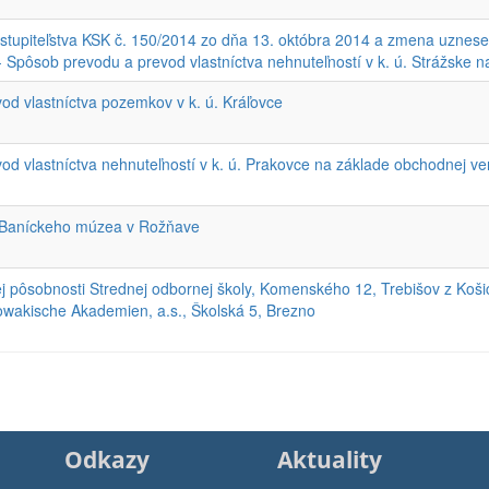
stupiteľstva KSK č. 150/2014 zo dňa 13. októbra 2014 a zmena uznesen
- Spôsob prevodu a prevod vlastníctva nehnuteľností v k. ú. Strážske
od vlastníctva pozemkov v k. ú. Kráľovce
d vlastníctva nehnuteľností v k. ú. Prakovce na základe obchodnej v
a Baníckeho múzea v Rožňave
ej pôsobnosti Strednej odbornej školy, Komenského 12, Trebišov z Ko
owakische Akademien, a.s., Školská 5, Brezno
Odkazy
Aktuality