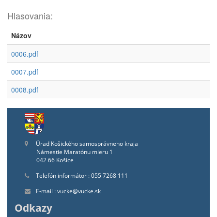
Hlasovania:
Názov
0006.pdf
0007.pdf
0008.pdf
Úrad Košického samosprávneho kraja
Námestie Maratónu mieru 1
042 66 Košice
Telefón informátor : 055 7268 111
E-mail : vucke@vucke.sk
Odkazy