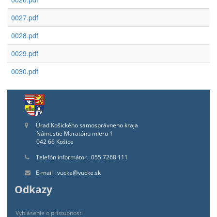
0027.pdf
0028.pdf
0029.pdf
0030.pdf
Úrad Košického samosprávneho kraja
Námestie Maratónu mieru 1
042 66 Košice
Telefón informátor : 055 7268 111
E-mail : vucke@vucke.sk
Odkazy
Vyhlásenie o prístupnosti