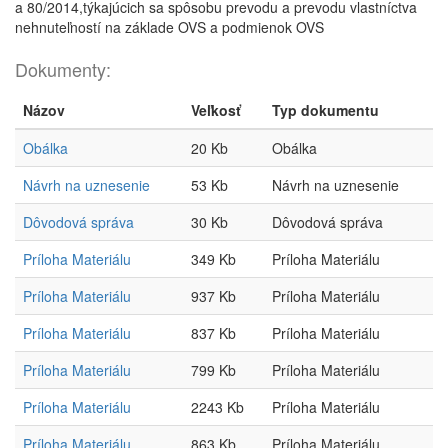
a 80/2014,týkajúcich sa spôsobu prevodu a prevodu vlastníctva
nehnuteľností na základe OVS a podmienok OVS
Dokumenty:
Názov
Veľkosť
Typ dokumentu
Obálka
20 Kb
Obálka
Návrh na uznesenie
53 Kb
Návrh na uznesenie
Dôvodová správa
30 Kb
Dôvodová správa
Príloha Materiálu
349 Kb
Príloha Materiálu
Príloha Materiálu
937 Kb
Príloha Materiálu
Príloha Materiálu
837 Kb
Príloha Materiálu
Príloha Materiálu
799 Kb
Príloha Materiálu
Príloha Materiálu
2243 Kb
Príloha Materiálu
Príloha Materiálu
863 Kb
Príloha Materiálu