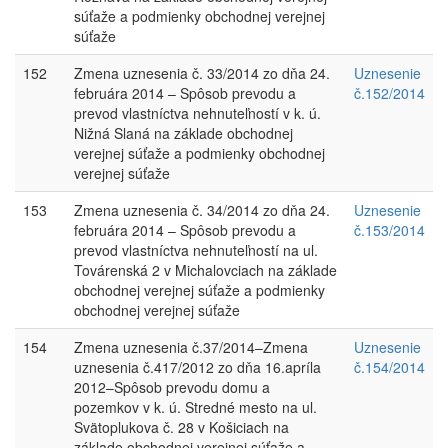
súťaže a podmienky obchodnej verejnej
súťaže
152
Zmena uznesenia č. 33/2014 zo dňa 24.
Uznesenie
februára 2014 – Spôsob prevodu a
č.152/2014
prevod vlastníctva nehnuteľností v k. ú.
Nižná Slaná na základe obchodnej
verejnej súťaže a podmienky obchodnej
verejnej súťaže
153
Zmena uznesenia č. 34/2014 zo dňa 24.
Uznesenie
februára 2014 – Spôsob prevodu a
č.153/2014
prevod vlastníctva nehnuteľností na ul.
Továrenská 2 v Michalovciach na základe
obchodnej verejnej súťaže a podmienky
obchodnej verejnej súťaže
154
Zmena uznesenia č.37/2014–Zmena
Uznesenie
uznesenia č.417/2012 zo dňa 16.apríla
č.154/2014
2012–Spôsob prevodu domu a
pozemkov v k. ú. Stredné mesto na ul.
Svätoplukova č. 28 v Košiciach na
základe obchodnej verejnej súťaže a