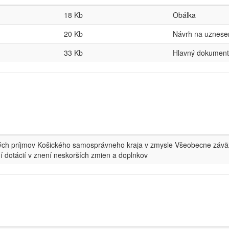
18 Kb
Obálka
20 Kb
Návrh na uznese
33 Kb
Hlavný dokument
tných príjmov Košického samosprávneho kraja v zmysle Všeobecne záv
 dotácií v znení neskorších zmien a doplnkov