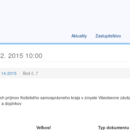
Aktuality
Zastupiteľstvo
2. 2015 10:00
e 14-2015
Bod č. 7
tných príjmov Košického samosprávneho kraja v zmysle Všeobecne záv
n a doplnkov
Veľkosť
Typ dokumentu