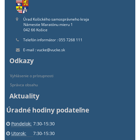
Úrad Košického samosprávneho kraja
Námestie Maratónu mieru 1
042 66 Košice
Telefón informátor : 055 7268 111
E-mail : vucke@vucke.sk
Odkazy
Vyhlásenie o prístupnosti
Správca obsahu
Aktuality
Úradné hodiny podateľne
Pondelok:
7:30-15:30
Utorok:
7:30-15:30