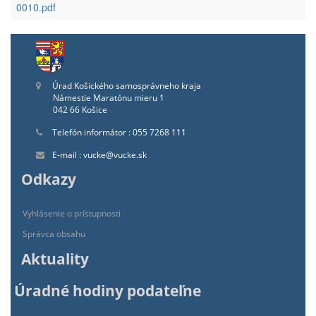
0010.pdf
Úrad Košického samosprávneho kraja
Námestie Maratónu mieru 1
042 66 Košice
Telefón informátor : 055 7268 111
E-mail : vucke@vucke.sk
Odkazy
Vyhlásenie o prístupnosti
Správca obsahu
Aktuality
Úradné hodiny podateľne