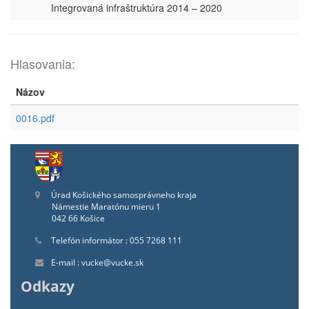
Integrovaná infraštruktúra 2014 – 2020
Hlasovania:
Názov
0016.pdf
Úrad Košického samosprávneho kraja
Námestie Maratónu mieru 1
042 66 Košice
Telefón informátor : 055 7268 111
E-mail : vucke@vucke.sk
Odkazy