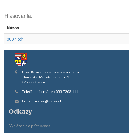
Hlasovania:
Názov
0007.pdf
Úrad Košického samosprávneho kraja
Námestie Maratónu mieru 1
042 66 Košice
Telefón informátor : 055 7268 111
E-mail : vucke@vucke.sk
Odkazy
Vyhlásenie o prístupnosti