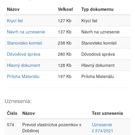
Názov
Veľkosť
Typ dokumentu
Krycí list
127 Kb
Krycí list
Návrh na uznesenie
137 Kb
Návrh na uznesenie
Stanovisko komisií
238 Kb
Stanovisko komisií
Dôvodová správa
280 Kb
Dôvodová správa
Hlavný dokument
128 Kb
Hlavný dokument
Príloha Materiálu
197 Kb
Príloha Materiálu
Uznesenia:
Číslo
Názov
Text uznesenia
574
Prevod vlastníctva pozemkov v
Uznesenie
Dobšinej
č.574/2021