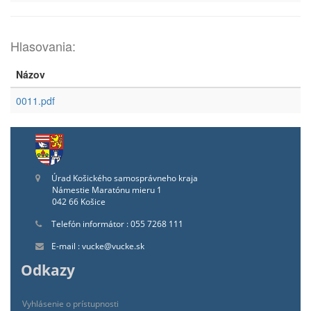
Hlasovania:
Názov
0011.pdf
Úrad Košického samosprávneho kraja
Námestie Maratónu mieru 1
042 66 Košice
Telefón informátor : 055 7268 111
E-mail : vucke@vucke.sk
Odkazy
Vyhlásenie o prístupnosti