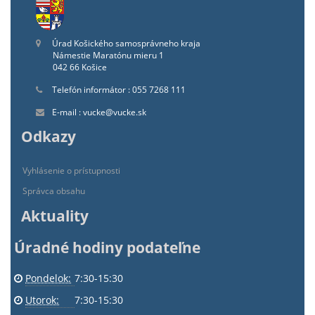
Úrad Košického samosprávneho kraja
Námestie Maratónu mieru 1
042 66 Košice
Telefón informátor : 055 7268 111
E-mail : vucke@vucke.sk
Odkazy
Vyhlásenie o prístupnosti
Správca obsahu
Aktuality
Úradné hodiny podateľne
Pondelok:
7:30-15:30
Utorok:
7:30-15:30