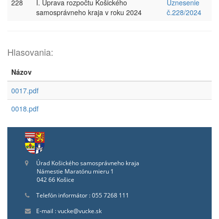
228
I. Úprava rozpočtu Košického
Uznesenie
samosprávneho kraja v roku 2024
č.228/2024
Hlasovania:
Názov
0017.pdf
0018.pdf
Úrad Košického samosprávneho kraja
Námestie Maratónu mieru 1
042 66 Košice
Telefón informátor : 055 7268 111
E-mail : vucke@vucke.sk