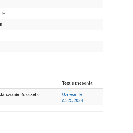
nie
ií
a
Text uznesenia
 plánovanie Košického
Uznesenie
č.325/2024