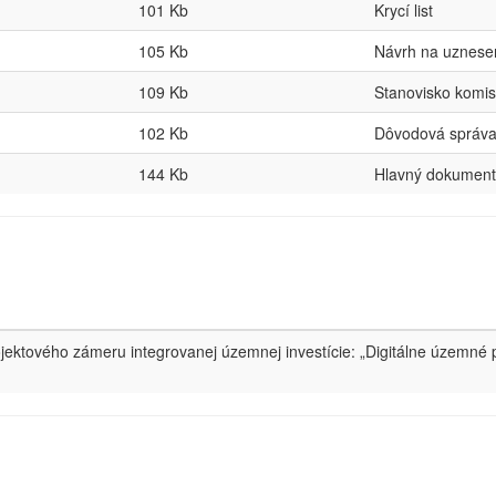
101 Kb
Krycí list
105 Kb
Návrh na uznese
109 Kb
Stanovisko komis
102 Kb
Dôvodová správ
144 Kb
Hlavný dokument
rojektového zámeru integrovanej územnej investície: „Digitálne územné