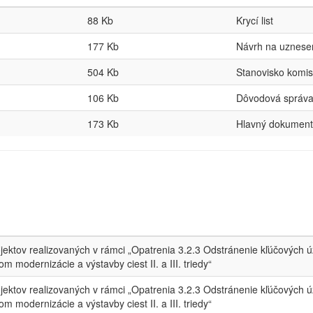
88 Kb
Krycí list
177 Kb
Návrh na uznese
504 Kb
Stanovisko komis
106 Kb
Dôvodová správ
173 Kb
Hlavný dokument
ojektov realizovaných v rámci „Opatrenia 3.2.3 Odstránenie kľúčových úz
m modernizácie a výstavby ciest II. a III. triedy“
ojektov realizovaných v rámci „Opatrenia 3.2.3 Odstránenie kľúčových úz
m modernizácie a výstavby ciest II. a III. triedy“