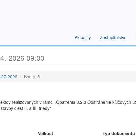
Aktuality
Zastupiteľstvo
4. 2026 09:00
e 27-2026
Bod č. 5
jektov realizovaných v rámci „Opatrenia 3.2.3 Odstránenie kľúčových úz
vby ciest II. a III. triedy“
Veľkosť
Typ dokumentu