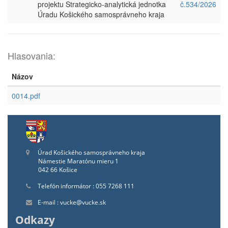
projektu Strategicko-analytická jednotka
č.534/2026
Úradu Košického samosprávneho kraja
Hlasovania:
Názov
0014.pdf
Úrad Košického samosprávneho kraja
Námestie Maratónu mieru 1
042 66 Košice
Telefón informátor : 055 7268 111
E-mail : vucke@vucke.sk
Odkazy