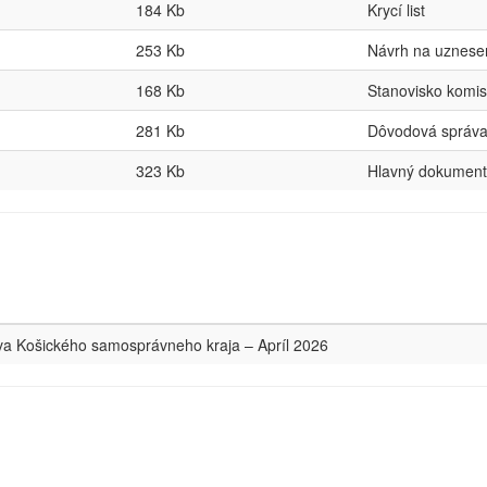
184 Kb
Krycí list
253 Kb
Návrh na uznese
168 Kb
Stanovisko komis
281 Kb
Dôvodová správ
323 Kb
Hlavný dokument
tva Košického samosprávneho kraja – Apríl 2026