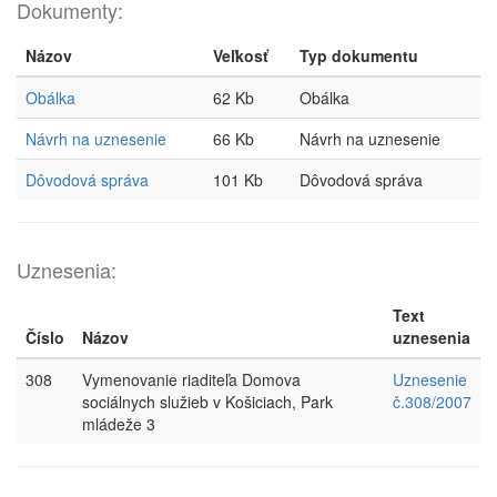
Dokumenty:
Názov
Veľkosť
Typ dokumentu
Obálka
62 Kb
Obálka
Návrh na uznesenie
66 Kb
Návrh na uznesenie
Dôvodová správa
101 Kb
Dôvodová správa
Uznesenia:
Text
Číslo
Názov
uznesenia
308
Vymenovanie riaditeľa Domova
Uznesenie
sociálnych služieb v Košiciach, Park
č.308/2007
mládeže 3