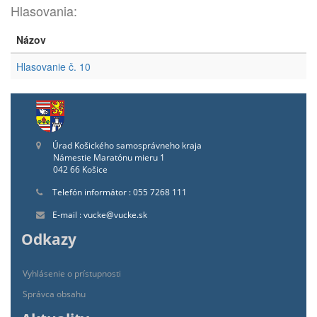
Hlasovania:
Názov
Hlasovanie č. 10
Úrad Košického samosprávneho kraja
Námestie Maratónu mieru 1
042 66 Košice
Telefón informátor : 055 7268 111
E-mail : vucke@vucke.sk
Odkazy
Vyhlásenie o prístupnosti
Správca obsahu