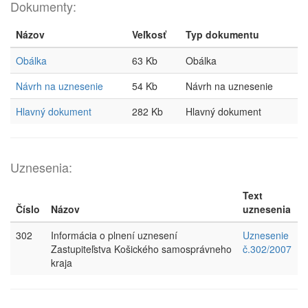
Dokumenty:
Názov
Veľkosť
Typ dokumentu
Obálka
63 Kb
Obálka
Návrh na uznesenie
54 Kb
Návrh na uznesenie
Hlavný dokument
282 Kb
Hlavný dokument
Uznesenia:
Text
Číslo
Názov
uznesenia
302
Informácia o plnení uznesení
Uznesenie
Zastupiteľstva Košického samosprávneho
č.302/2007
kraja