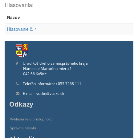
Hlasovania:
Názov
Hlasovanie č. 4
Úrad Košického samosprávneho kraja
Námestie Maratónu mieru 1
042 66 Košice
Telefón informátor : 055 7268 111
E-mail : vucke@vucke.sk
Odkazy
Vyhlásenie o prístupnosti
Správca obsahu