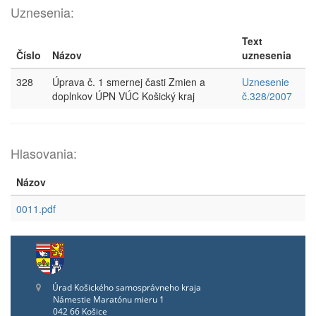
Uznesenia:
Text
Číslo
Názov
uznesenia
328
Úprava č. 1 smernej časti Zmien a
Uznesenie
doplnkov ÚPN VÚC Košický kraj
č.328/2007
Hlasovania:
Názov
0011.pdf
Úrad Košického samosprávneho kraja
Námestie Maratónu mieru 1
042 66 Košice