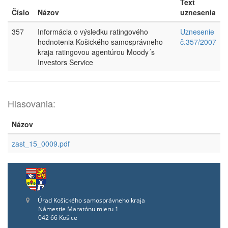
Text
Číslo
Názov
uznesenia
357
Informácia o výsledku ratingového
Uznesenie
hodnotenia Košického samosprávneho
č.357/2007
kraja ratingovou agentúrou Moody´s
Investors Service
Hlasovania:
Názov
zast_15_0009.pdf
Úrad Košického samosprávneho kraja
Námestie Maratónu mieru 1
042 66 Košice