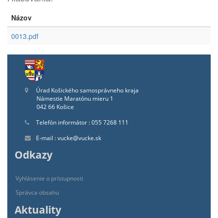
Názov
0013.pdf
Úrad Košického samosprávneho kraja
Námestie Maratónu mieru 1
042 66 Košice
Telefón informátor : 055 7268 111
E-mail : vucke@vucke.sk
Odkazy
Vyhlásenie o prístupnosti
Správca obsahu
Aktuality