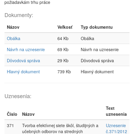
požiadavkám trhu práce
Dokumenty:
Názov
Veľkosť
Typ dokumentu
Obálka
64 Kb
Obálka
Návrh na uznesenie
69 Kb
Návrh na uznesenie
Dôvodová správa
29 Kb
Dôvodová správa
Hlavný dokument
739 Kb
Hlavný dokument
Uznesenia:
Text
Číslo
Názov
uznesenia
371
Tvorba efektívnej siete škôl, študijných a
Uznesenie
učebných odborov na stredných
č.371/2012