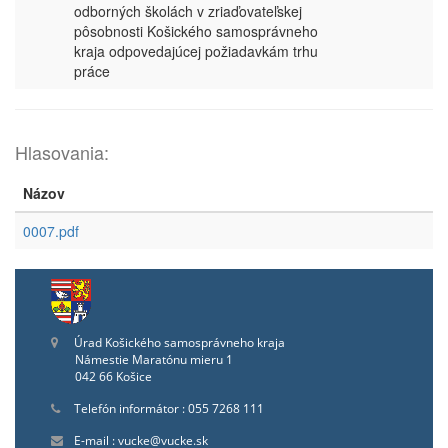
odborných školách v zriaďovateľskej
pôsobnosti Košického samosprávneho
kraja odpovedajúcej požiadavkám trhu
práce
Hlasovania:
Názov
0007.pdf
Úrad Košického samosprávneho kraja
Námestie Maratónu mieru 1
042 66 Košice
Telefón informátor : 055 7268 111
E-mail : vucke@vucke.sk