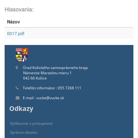
Hlasovania:
Názov
0017.pdf
Úrad Košického samosprávneho kraja
Námestie Maratónu mieru 1
042 66 Košice
Telefón informátor : 055 7268 111
E-mail : vucke@vucke.sk
Odkazy
Vyhlásenie o prístupnosti
Správca obsahu