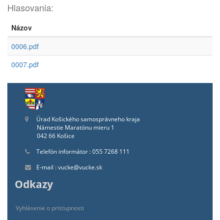
Hlasovania:
Názov
0006.pdf
0007.pdf
Úrad Košického samosprávneho kraja
Námestie Maratónu mieru 1
042 66 Košice
Telefón informátor : 055 7268 111
E-mail : vucke@vucke.sk
Odkazy
Vyhlásenie o prístupnosti