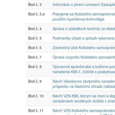
Bod č. 3
Informácia o plnení uznesení Zastupi
Bod č. 3.a
Pripojenie sa Košického samosprávneh
použitím kyanidovej technológie
Bod č. 4
Správa o výsledkoch kontroly za obdo
Bod č. 5
Podmienky účasti a spôsob vykonania
Bod č. 6
Záverečný účet Košického samosprávn
Bod č. 7
Úprava rozpočtu Košického samospráv
Bod č. 8
Významné spoločenské a kultúrne podu
nariadenia KSK č. 3/2006 o poskytovan
Bod č. 9
Návrh Všeobecne záväzného nariadeni
príspevku na čiastočnú úhradu náklad
Bod č. 10
Návrh VZN KSK, ktorým sa mení a dopĺ
zariadeniach sociálnych služieb v zri
Bod č. 11
Návrh VZN Košického samosprávneho k