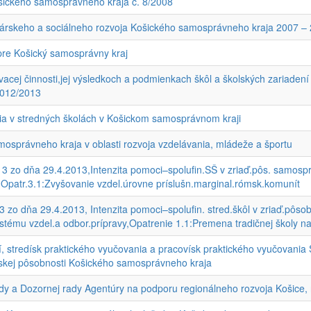
ického samosprávneho kraja č. 8/2008
dárskeho a sociálneho rozvoja Košického samosprávneho kraja 2007 –
pre Košický samosprávny kraj
cej činnosti,jej výsledkoch a podmienkach škôl a školských zariadení
2012/2013
nia v stredných školách v Košickom samosprávnom kraji
osprávneho kraja v oblasti rozvoja vzdelávania, mládeže a športu
 zo dňa 29.4.2013,Intenzita pomoci–spolufin.SŠ v zriaď.pôs. samospr.
,Opatr.3.1:Zvyšovanie vzdel.úrovne príslušn.marginal.rómsk.komunít
zo dňa 29.4.2013, Intenzita pomoci–spolufin. stred.škôl v zriaď.pôso
ystému vzdel.a odbor.prípravy,Opatrenie 1.1:Premena tradičnej školy 
ní, stredísk praktického vyučovania a pracovísk praktického vyučovania
eľskej pôsobnosti Košického samosprávneho kraja
y a Dozornej rady Agentúry na podporu regionálneho rozvoja Košice, 