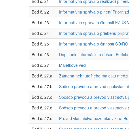
Bod č. 21
Informatívna správa o realizácii plnen
Bod č. 22
Informatívna správa o plnení Priorít 
Bod č. 23
Informatívna správa o činnosti EZÚS V
Bod č. 24
Informatívna správa o priebehu prípra
Bod č. 25
Informatívna správa o činnosti SO/
Bod č. 26
Doplnenie informácie o riešení Petíc
Bod č. 27
Majetkové veci
Bod č. 27.a
Zámena nehnuteľného majetku medzi
Bod č. 27.b
Spôsob prevodu a prevod spoluvlastníc
Bod č. 27.c
Spôsob prevodu a prevod vlastníctva
Bod č. 27.d
Spôsob prevodu a prevod vlastníctva 
Bod č. 27.e
Prevod vlastníctva pozemku v k. ú. 