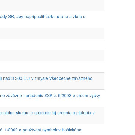
dy SR, aby nepripustil ťažbu uránu a zlata s
cií nad 3 300 Eur v zmysle Všeobecne záväzného
e záväzné nariadenie KSK č. 5/2008 o určení výšky
iálnu službu, o spôsobe jej určenia a platenia v
č. 1/2002 o používaní symbolov Košického