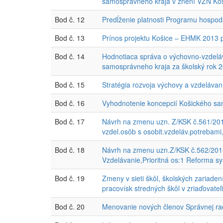
samosprávneho kraja v znení VZN Koš
Bod č. 12
Predĺženie platnosti Programu hospo
Bod č. 13
Prínos projektu Košice – EHMK 2013 
Bod č. 14
Hodnotiaca správa o výchovno-vzdeláva
samosprávneho kraja za školský rok 
Bod č. 15
Stratégia rozvoja výchovy a vzdeláva
Bod č. 16
Vyhodnotenie koncepcií Košického sam
Bod č. 17
Návrh na zmenu uzn. Z/KSK č.561/2013
vzdel.osôb s osobit.vzdeláv.potrebami
Bod č. 18
Návrh na zmenu uzn.Z/KSK č.562/2013 
Vzdelávanie,Prioritná os:1 Reforma s
Bod č. 19
Zmeny v sieti škôl, školských zariade
pracovísk stredných škôl v zriaďovat
Bod č. 20
Menovanie nových členov Správnej rad