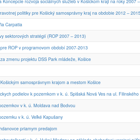
ia Koncepcie rozvoja sociálnych služieb v Košickom kraji na roky 2007 
zdravotnej politiky pre Košický samosprávny kraj na obdobie 2012 – 201
ia Carpatia
vy sektorových stratégií (ROP 2007 – 2013)
RO pre ROP v programovom období 2007-2013
ie za zmenu projektu DSS Park mládeže, Košice
 Košickým samosprávnym krajom a mestom Košice
kych podielov k pozemkom v k. ú. Spišská Nová Ves na ul. Filinského 
 pozemkov v k. ú. Moldava nad Bodvou
pozemku v k. ú. Veľké Kapušany
Bohdanovce priamym predajom