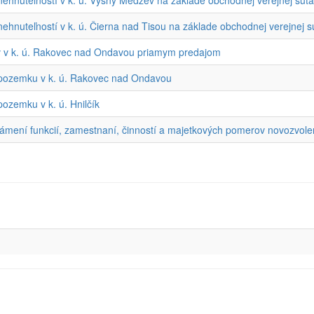
nehnuteľností v k. ú. Vyšný Medzev na základe obchodnej verejnej súť
ehnuteľností v k. ú. Čierna nad Tisou na základe obchodnej verejnej 
v v k. ú. Rakovec nad Ondavou priamym predajom
 pozemku v k. ú. Rakovec nad Ondavou
ozemku v k. ú. Hnilčík
ámení funkcií, zamestnaní, činností a majetkových pomerov novozvol