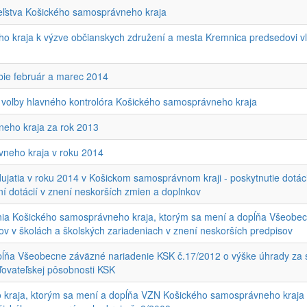
teľstva Košického samosprávneho kraja
o kraja k výzve občianskych združení a mesta Kremnica predsedovi vlá
bie február a marec 2014
 voľby hlavného kontrolóra Košického samosprávneho kraja
eho kraja za rok 2013
neho kraja v roku 2014
jatia v roku 2014 v Košickom samosprávnom kraji - poskytnutie dotá
í dotácií v znení neskorších zmien a doplnkov
a Košického samosprávneho kraja, ktorým sa mení a dopĺňa Všeobecn
ov v školách a školských zariadeniach v znení neskorších predpisov
ňa Všeobecne záväzné nariadenie KSK č.17/2012 o výške úhrady za soc
aďovateľskej pôsobnosti KSK
raja, ktorým sa mení a dopĺňa VZN Košického samosprávneho kraja 