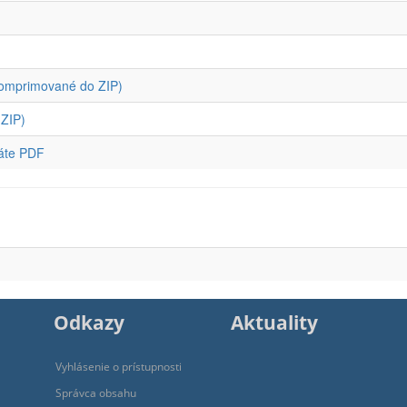
Komprimované do ZIP)
 ZIP)
máte PDF
Odkazy
Aktuality
Vyhlásenie o prístupnosti
Správca obsahu