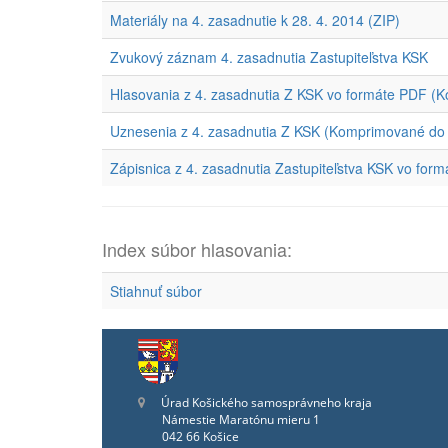
Materiály na 4. zasadnutie k 28. 4. 2014 (ZIP)
Zvukový záznam 4. zasadnutia Zastupiteľstva KSK
Hlasovania z 4. zasadnutia Z KSK vo formáte PDF (
Uznesenia z 4. zasadnutia Z KSK (Komprimované do
Zápisnica z 4. zasadnutia Zastupiteľstva KSK vo for
Index súbor hlasovania:
Stiahnuť súbor
Úrad Košického samosprávneho kraja
Námestie Maratónu mieru 1
042 66 Košice