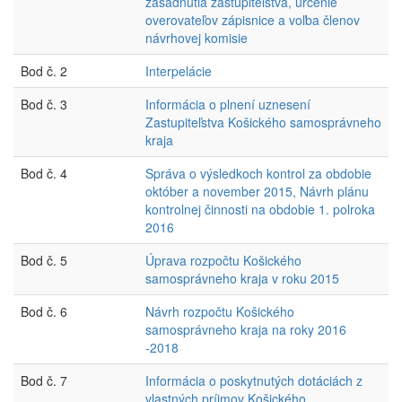
zasadnutia zastupiteľstva, určenie
overovateľov zápisnice a voľba členov
návrhovej komisie
Bod č. 2
Interpelácie
Bod č. 3
Informácia o plnení uznesení
Zastupiteľstva Košického samosprávneho
kraja
Bod č. 4
Správa o výsledkoch kontrol za obdobie
október a november 2015, Návrh plánu
kontrolnej činnosti na obdobie 1. polroka
2016
Bod č. 5
Úprava rozpočtu Košického
samosprávneho kraja v roku 2015
Bod č. 6
Návrh rozpočtu Košického
samosprávneho kraja na roky 2016
-2018
Bod č. 7
Informácia o poskytnutých dotáciách z
vlastných príjmov Košického