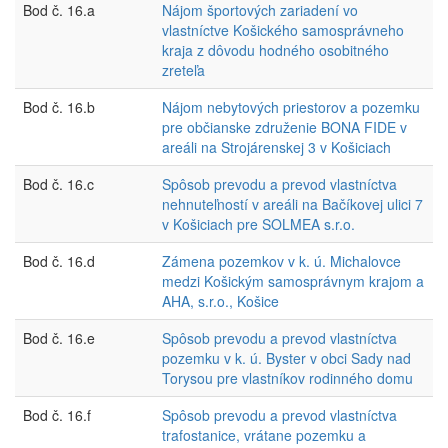
Bod č. 16.a
Nájom športových zariadení vo
vlastníctve Košického samosprávneho
kraja z dôvodu hodného osobitného
zreteľa
Bod č. 16.b
Nájom nebytových priestorov a pozemku
pre občianske združenie BONA FIDE v
areáli na Strojárenskej 3 v Košiciach
Bod č. 16.c
Spôsob prevodu a prevod vlastníctva
nehnuteľností v areáli na Bačíkovej ulici 7
v Košiciach pre SOLMEA s.r.o.
Bod č. 16.d
Zámena pozemkov v k. ú. Michalovce
medzi Košickým samosprávnym krajom a
AHA, s.r.o., Košice
Bod č. 16.e
Spôsob prevodu a prevod vlastníctva
pozemku v k. ú. Byster v obci Sady nad
Torysou pre vlastníkov rodinného domu
Bod č. 16.f
Spôsob prevodu a prevod vlastníctva
trafostanice, vrátane pozemku a