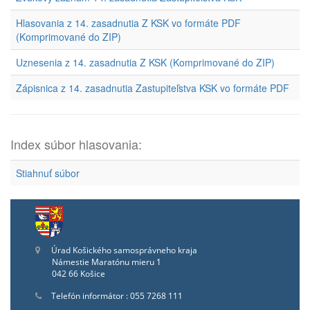
Hlasovania z 14. zasadnutia Z KSK vo formáte PDF
(Komprimované do ZIP)
Uznesenia z 14. zasadnutia Z KSK (Komprimované do ZIP)
Zápisnica z 14. zasadnutia Zastupiteľstva KSK vo formáte PDF
Index súbor hlasovania:
Stiahnuť súbor
Úrad Košického samosprávneho kraja
Námestie Maratónu mieru 1
042 66 Košice
Telefón informátor : 055 7268 111