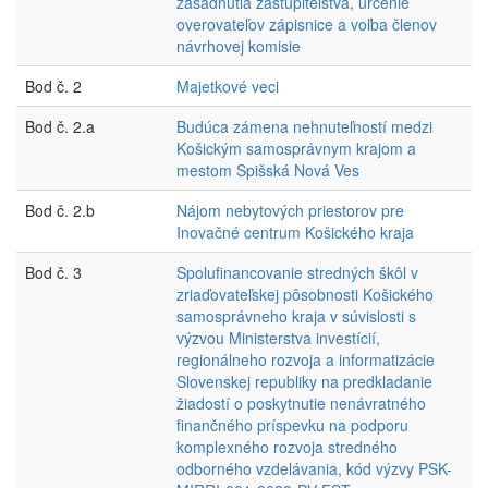
zasadnutia zastupiteľstva, určenie
overovateľov zápisnice a voľba členov
návrhovej komisie
Bod č. 2
Majetkové veci
Bod č. 2.a
Budúca zámena nehnuteľností medzi
Košickým samosprávnym krajom a
mestom Spišská Nová Ves
Bod č. 2.b
Nájom nebytových priestorov pre
Inovačné centrum Košického kraja
Bod č. 3
Spolufinancovanie stredných škôl v
zriaďovateľskej pôsobnosti Košického
samosprávneho kraja v súvislosti s
výzvou Ministerstva investícií,
regionálneho rozvoja a informatizácie
Slovenskej republiky na predkladanie
žiadostí o poskytnutie nenávratného
finančného príspevku na podporu
komplexného rozvoja stredného
odborného vzdelávania, kód výzvy PSK-