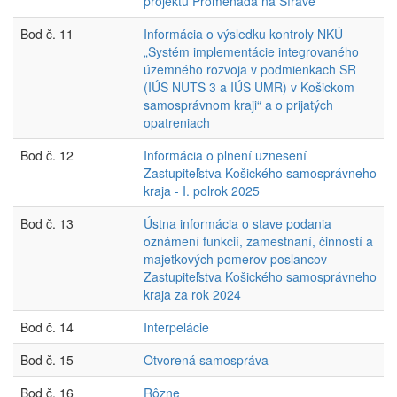
projektu Promenáda na Šírave
Bod č. 11
Informácia o výsledku kontroly NKÚ
„Systém implementácie integrovaného
územného rozvoja v podmienkach SR
(IÚS NUTS 3 a IÚS UMR) v Košickom
samosprávnom kraji“ a o prijatých
opatreniach
Bod č. 12
Informácia o plnení uznesení
Zastupiteľstva Košického samosprávneho
kraja - I. polrok 2025
Bod č. 13
Ústna informácia o stave podania
oznámení funkcií, zamestnaní, činností a
majetkových pomerov poslancov
Zastupiteľstva Košického samosprávneho
kraja za rok 2024
Bod č. 14
Interpelácie
Bod č. 15
Otvorená samospráva
Bod č. 16
Rôzne