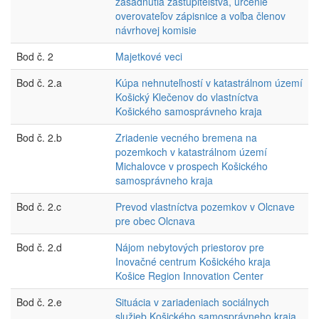
zasadnutia zastupiteľstva, určenie
overovateľov zápisnice a voľba členov
návrhovej komisie
Bod č. 2
Majetkové veci
Bod č. 2.a
Kúpa nehnuteľností v katastrálnom území
Košický Klečenov do vlastníctva
Košického samosprávneho kraja
Bod č. 2.b
Zriadenie vecného bremena na
pozemkoch v katastrálnom území
Michalovce v prospech Košického
samosprávneho kraja
Bod č. 2.c
Prevod vlastníctva pozemkov v Olcnave
pre obec Olcnava
Bod č. 2.d
Nájom nebytových priestorov pre
Inovačné centrum Košického kraja
Košice Region Innovation Center
Bod č. 2.e
Situácia v zariadeniach sociálnych
služieb Košického samosprávneho kraja