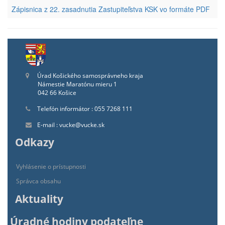
Zápisnica z 22. zasadnutia Zastupiteľstva KSK vo formáte PDF
Úrad Košického samosprávneho kraja
Námestie Maratónu mieru 1
042 66 Košice
Telefón informátor : 055 7268 111
E-mail : vucke@vucke.sk
Odkazy
Vyhlásenie o prístupnosti
Správca obsahu
Aktuality
Úradné hodiny podateľne